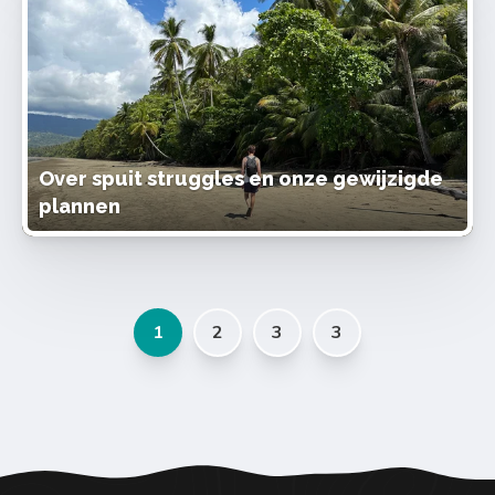
Over spuit struggles en onze gewijzigde
plannen
1
2
3
3