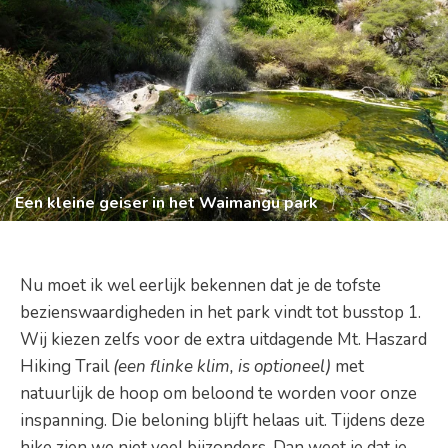
Een kleine geiser in het Waimangu park
Nu moet ik wel eerlijk bekennen dat je de tofste
bezienswaardigheden in het park vindt tot busstop 1.
Wij kiezen zelfs voor de extra uitdagende Mt. Haszard
Hiking Trail
(een flinke klim, is optioneel)
met
natuurlijk de hoop om beloond te worden voor onze
inspanning. Die beloning blijft helaas uit. Tijdens deze
hike zien we niet veel bijzonders. Dan weet je dat je