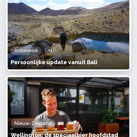
Indonesië
+1
Persoonlijke update vanuit Bali
Nieuw-Zeeland
Wellington: de speciaalbier hoofdstad