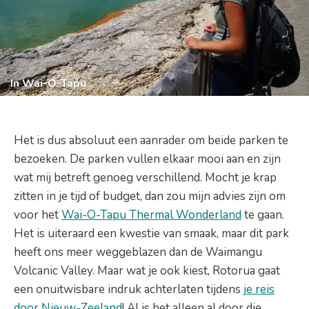
In Wai-O-Tapu
Het is dus absoluut een aanrader om beide parken te
bezoeken. De parken vullen elkaar mooi aan en zijn
wat mij betreft genoeg verschillend. Mocht je krap
zitten in je tijd of budget, dan zou mijn advies zijn om
voor het
Wai-O-Tapu Thermal Wonderland
te gaan.
Het is uiteraard een kwestie van smaak, maar dit park
heeft ons meer weggeblazen dan de Waimangu
Volcanic Valley. Maar wat je ook kiest, Rotorua gaat
een onuitwisbare indruk achterlaten tijdens
je reis
door Nieuw-Zeeland
! Al is het alleen al door die