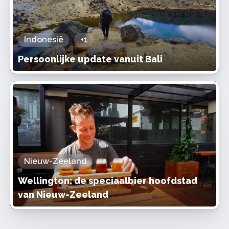
Indonesië
+1
Persoonlijke update vanuit Bali
Nieuw-Zeeland
Wellington: de speciaalbier hoofdstad
van Nieuw-Zeeland