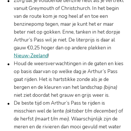
Zorg dat je voldoende benzine hebt als je vertrekt
vanuit Greymouth of Christchurch. In het begin
van de route kom je nog heel af en toe een
benzinepomp tegen, maar je kunt het er maar
beter niet op gokken. Enne, tanken in het dorpje
Arthur’s Pass wil je niet. De literprijs is daar al
gauw €0,25 hoger dan op andere plekken in
Nieuw-Zeeland
!
Houd de weersverwachtingen in de gaten en kies
op basis daarvan op welke dag je Arthur’s Pass
gaat rijden. Het is hartstikke zonde als je de
bergen en de kleuren van het landschap
(bijna)
niet ziet doordat het grauw en grijs weer is.
De beste tijd om Arthur’s Pass te rijden is
misschien wel de lente
(oktober t/m december)
of
de herfst
(maart t/m mei)
. Waarschijnlijk zijn de
meren en de rivieren dan mooi gevuld met water