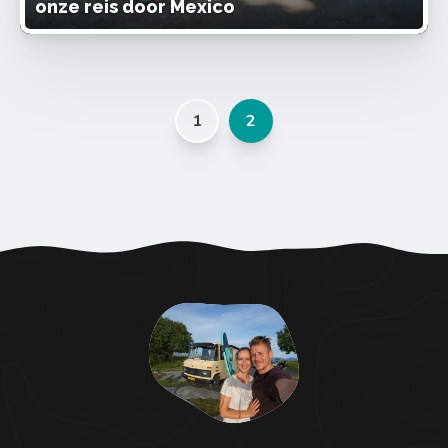
onze reis door Mexico
1
2