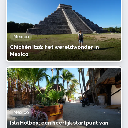
Mexico
Chichén Itzá: het wereldwonder in
Mexico
Mexico
Isla Holbox: een heerlijk startpunt van