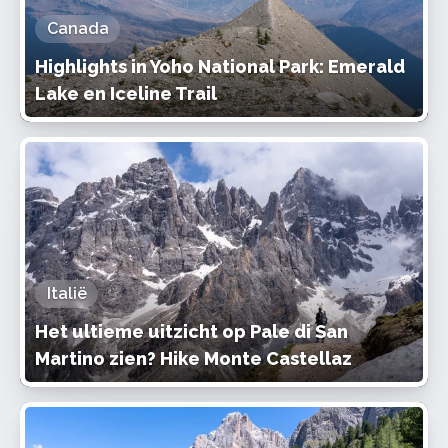
Canada
Highlights in Yoho National Park: Emerald
Lake en Iceline Trail
Italië
Het ultieme uitzicht op Pale di San
Martino zien? Hike Monte Castellaz