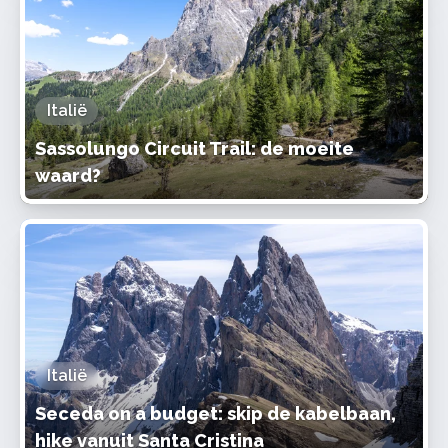
Italië
Sassolungo Circuit Trail: de moeite
waard?
Italië
Seceda on a budget: skip de kabelbaan,
hike vanuit Santa Cristina